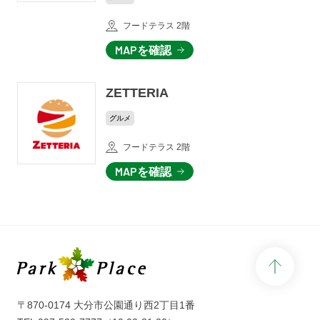
フードテラス 2階
MAPを確認
ZETTERIA
グルメ
フードテラス 2階
MAPを確認
page 
〒870-0174 大分市公園通り西2丁目1番