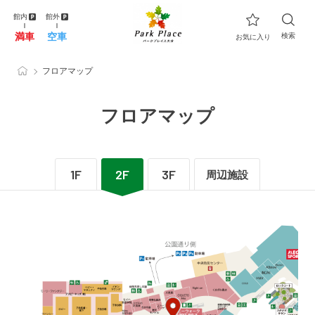
館内
館外
満車
空車
検索
お気に入り
フロアマップ
フロアマップ
1F
2F
3F
周辺施設