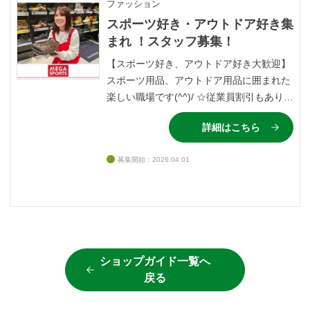
ファッション
スポーツ好き・アウトドア好き集
まれ ！スタッフ募集！
【スポーツ好き、アウトドア好き大歓迎】
スポーツ用品、アウトドア用品に囲まれた
楽しい職場です(^^)/ ☆従業員割引もあり
【学生さん大歓迎】 初めてのアルバイトで
詳細はこちら
も安心♪丁寧に先輩スタッフが教えてくれ
ます。学校帰りの数時間だけの勤務も
募集開始：2026.04.01
OK。
ショップガイド一覧へ
戻る