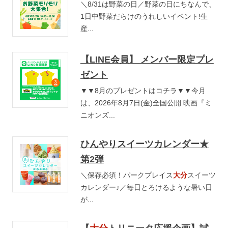
＼8/31は野菜の日／野菜の日にちなんで、
1日中野菜だらけのうれしいイベント!生
産...
【LINE会員】 メンバー限定プレ
ゼント
▼▼8月のプレゼントはコチラ▼▼今月
は、2026年8月7日(金)全国公開 映画『ミ
ニオンズ...
ひんやりスイーツカレンダー★
第2弾
＼保存必須！パークプレイス
大分
スイーツ
カレンダー♪／毎日とろけるような暑い日
が...