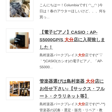
こんにちはー！Columbiaです( ◠‿◠ )今
日は！春のアウターほしいけど、、、何を
買っ...
【電子ピアノ】CASIO：AP-
S5000GP/S
大分
店に入荷致しま
した！
島村楽器パークプレイス
大分
店です(*´▽
｀*)CASIO(カシオ)の電子ピアノ、「AP-
S5000...
管楽器選びは島村楽器
大分
店に
お任せ下さい♪【サックス・フル
ート・クラリネット等】
島村楽器パークプレイス
大分
店です(*^-^*)
管楽器の試奏・選定・販売・リペア・教