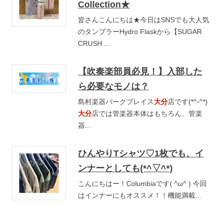
Collection★
皆さんこんにちは★今日はSNSでも大人気
のタンブラーHydro Flaskから【SUGAR
CRUSH ...
【吹奏楽部員必見！】入部した
ら必要なモノは？
島村楽器パークプレイス
大分
店です(*^-^*)
大分
店では管楽器本体はもちろん、管楽
器...
ひんやりTシャツ♡1枚でも、イ
ンナーとしても(*^▽^*)
こんにちはー！Columbiaです( ^ω^ ) 今回
はインナーにもオススメ！！機能満載...