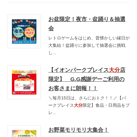
お盆限定！夜市・盆踊り＆抽選
会
レトロゲームをはじめ、昔懐かしい縁日が
大集結！盆踊りに参加して抽選会に挑戦
し...
【イオンパークプレイス
大分
店
限定】 G.G感謝デーご利用の
お客さまに朗報！！
＼毎月15日は、さらにおトク！！／【パ
ークプレイス
大分
限定】食品・日用品をプ
レ...
お野菜モリモリ大集合！