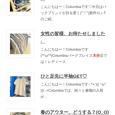
こんにちはー！Columbiaです♡今日はバ
ックプリントが目を惹く(°▽°)新作ロンT
のご紹...
女性の皆様、お待たせしました
♩
こんにちはー！Columbiaです
(*^ω^*)Columbiaパークプレイス
大分
店で
は！レディース...
ひと足先に半袖GET♡
こんにちはー！Columbiaです･:*+.\(( °ω°
))/.:+Columbiaでは、続々と春物の入荷
が...
春のアウター、どうする？(O_O)