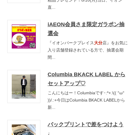
粗品プレゼント！8/10(月)当日、イオン
直...
iAEON会員さま限定ガラポン抽
選会
『イオンパークプレイス
大分
店』をお気に
入り店舗登録されている方で、抽選会期
間...
Columbia BKACK LABEL から
セットアップ♡
こんにちはー！Columbiaです･:*+.\(( °ω°
))/.:+今日はColumbia BKACK LABELから
新...
バックプリントで差をつけよう
♩