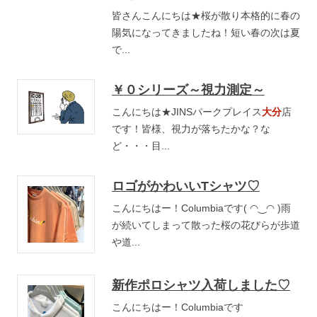
皆さんこんにちは★桜が散り本格的に春の
陽気になってきましたね！短い春の次は夏
で...
￥０シリーズ～視力測定～
こんにちは★JINSパークプレイス
大分
店
です！皆様、視力が落ちたかな？な
ど・・・目...
ロゴがかわいいTシャツ♡
こんにちはー！Columbiaです( ◠‿◠ )雨
が続いてしまって散った桜の花びらが歩道
や道...
新作ポロシャツ入荷しました♡
こんにちはー！Columbiaです