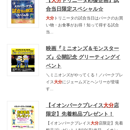
【
大分
トリニータ応援企画】試
合当日限定スペシャル☆
大分
トリニータの試合当日はパークのお買
い物・お食事がお得！知って得する試合
当...
映画『ミニオンズ＆モンスター
ズ』公開記念 グリーティングイ
ベント
＼ミニオンズがやってくる！／パークプレ
イス
大分
にジェームズとヘンリーが登場
す...
【イオンパークプレイス
大分
店
限定】先着粗品プレゼント！
【イオンパークプレイス
大分
店限定】先着