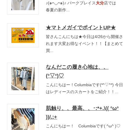
♪(๑ᴖ◡ᴖ๑)♪ パークプレイス
大分
店では
春夏の新作...
★マトメガイでポイントUP★
皆さんこんにちは★今日は4/26から開催さ
れます大変お得なイベント！！【まとめて
買...
なんだこの履き心地は、、
(°▽°)♡
こんにちはー！Columbiaです(*^▽^*) 今日
はレディースのスカートをご紹介！！...
肌触り、、最高、、･:*+.\(( °ω°
))/.:+
こんにちはー！ Columbiaです( ^ω^ )♡