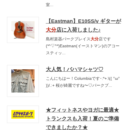
室...
【Eastman】E10SS/v ギターが
大分
店に入荷しました♪
島村楽器パークプレイス
大分
店です
(*^▽^*)Eastman(イーストマン)のアコー
スティッ...
大人気！バハマシャツ♡
こんにちはー！Columbiaです･:*+.\(( °ω°
))/.:+ 桜が綺麗ですね〜♡パークプ...
★フィットネスやヨガに最適★
トランクスも入荷！夏のご準備
できましたか？★