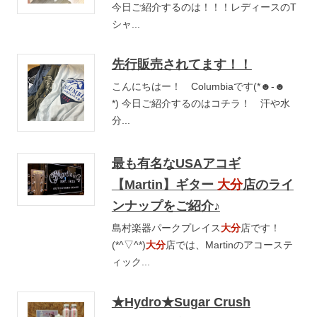
今日ご紹介するのは！！！レディースのT
シャ...
先行販売されてます！！
こんにちはー！ Columbiaです(*☻-☻
*) 今日ご紹介するのはコチラ！ 汗や水
分...
最も有名なUSAアコギ
【Martin】ギター
大分
店のライ
ンナップをご紹介♪
島村楽器パークプレイス
大分
店です！
(*^▽^*)
大分
店では、Martinのアコーステ
ィック...
★Hydro★Sugar Crush