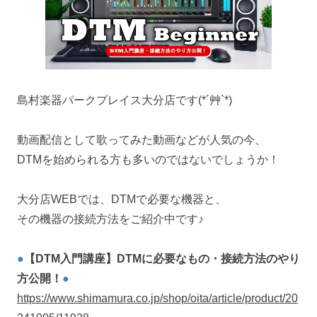
島村楽器パークプレイス大分店です(*´艸`*)
動画配信として歌ってみた動画などが人気の今、
DTMを始められる方も多いのではないでしょうか！
大分店WEBでは、DTMで必要な機器と、
その機器の接続方法をご紹介中です♪
●
【DTM入門講座】DTMに必要なもの・接続方法のやり
方公開！
●
https://www.shimamura.co.jp/shop/oita/article/product/20