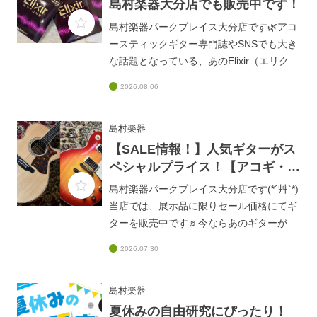
島村楽器大分店でも販売中です！
島村楽器パークプレイス大分店です🌿アコ
ースティックギター専門誌やSNSでも大き
な話題となっている、あのElixir（エリクサ
ー）の超強力なニューフェイスアコギ弦
2026.08.06
『ATTUNE（アチューン）フォスファーブ
ロンズ』をご存知でしょうか？✨大分店
WEBでは、この革新的なアコギ弦
島村楽器
「ATTUNE」をご紹介中です✨■「音が暗
【SALE情報！】人気ギターがス
い・滑る」はもう古い！Elixir最新アコギ弦
ペシャルプライス！【アコギ・エ
「ATTUNE」が、コーティング弦の常識を
レキ】
島村楽器パークプレイス大分店です(*´艸`*)
覆す！
当店では、展示品に限りセール価格にてギ
https://www.shimamura.co.jp/shop/oita/arti
ターを販売中です♬今ならあのギターがお
cle/product/20260806/20795オンラインス
手頃価格になっていますよ！(((o(*ﾟ▽ﾟ
トアからもご注文いただけますので、ぜひ
2026.07.30
*)o)))夏のSALE！｜人気ギターがスペシャ
ご覧ください！！！
ルプライスで登場！
https://www.shimamura.co.jp/shop/oita/arti
島村楽器
cle/product/20250815/19166試奏すること
夏休みの自由研究にぴったり！