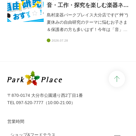
も出来ますので、ぜひお気軽にスタッフま
音・工作・探究を楽しむ楽器ネタ
でお声掛けください♪
6選♪
島村楽器パークプレイス大分店です(*´艸`*)
夏休みの自由研究のテーマに悩むお子さま
＆保護者の方も多いはず！今年は「音」や
「音楽」をテーマに、身近な「楽器」を使
2026.07.28
って楽しみながら学んでみませんか？音・
工作・探究を楽しむ楽器ネタ6選
♪https://www.shimamura.co.jp/shop/oita/ar
ticle/product/20250710/19005学び＋楽し
さが両立するテーマが勢ぞろいです！店頭
page 
または島村楽器オンラインストアでも販売
中ですので、ぜひチェックしてみてくださ
いね♪
〒870-0174 大分市公園通り西2丁目1番
TEL
097-520-7777
（10:00-21:00）
営業時間
ショップ&フードテラス