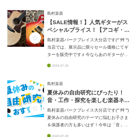
ロンズ』をご存知でしょうか？✨大分店
WEBでは、この革新的なアコギ弦
島村楽器
「ATTUNE」をご紹介中です✨■「音が暗
【SALE情報！】人気ギターがス
い・滑る」はもう古い！Elixir最新アコギ弦
ペシャルプライス！【アコギ・エ
「ATTUNE」が、コーティング弦の常識を
レキ】
島村楽器パークプレイス大分店です(*´艸`*)
覆す！
当店では、展示品に限りセール価格にてギ
https://www.shimamura.co.jp/shop/oita/arti
ターを販売中です♬今ならあのギターがお
cle/product/20260806/20795オンラインス
手頃価格になっていますよ！(((o(*ﾟ▽ﾟ
トアからもご注文いただけますので、ぜひ
2026.07.30
*)o)))夏のSALE！｜人気ギターがスペシャ
ご覧ください！！！
ルプライスで登場！
https://www.shimamura.co.jp/shop/oita/arti
島村楽器
cle/product/20250815/19166試奏すること
夏休みの自由研究にぴったり！
も出来ますので、ぜひお気軽にスタッフま
音・工作・探究を楽しむ楽器ネタ
でお声掛けください♪
6選♪
島村楽器パークプレイス大分店です(*´艸`*)
夏休みの自由研究のテーマに悩むお子さま
＆保護者の方も多いはず！今年は「音」や
「音楽」をテーマに、身近な「楽器」を使
2026.07.28