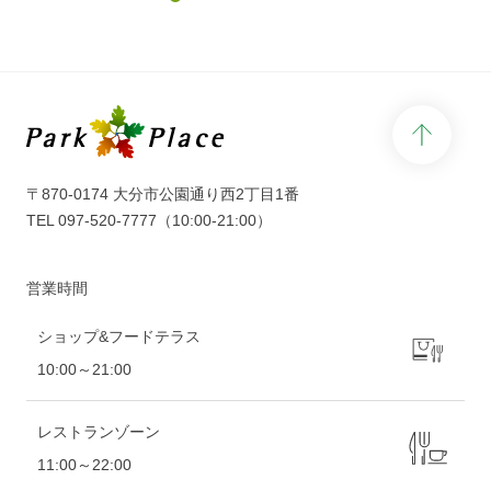
って楽しみながら学んでみませんか？音・
工作・探究を楽しむ楽器ネタ6選
♪https://www.shimamura.co.jp/shop/oita/ar
ticle/product/20250710/19005学び＋楽し
さが両立するテーマが勢ぞろいです！店頭
page 
または島村楽器オンラインストアでも販売
中ですので、ぜひチェックしてみてくださ
いね♪
〒870-0174 大分市公園通り西2丁目1番
TEL
097-520-7777
（10:00-21:00）
営業時間
ショップ&フードテラス
10:00～21:00
レストランゾーン
11:00～22:00