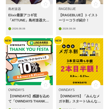
島村楽器
RAGEBLUE
Elixir最新アコギ弦
【RAGEBLUE】トイスト
「ATTUNE」島村楽器大分
ーリーコラボ紹介！
店でも販売中です！
2026.08.06
2026.08.06
NEW
NEW
OWNDAYS
OWNDAYS
【OWNDAYS】感謝を込め
【OWNDAYS】「みんなメ
て「OWNDAYS THANK
ガネ割」スタート!みんなで
YOU FESTA」スタート!第
買うともっとお得に。