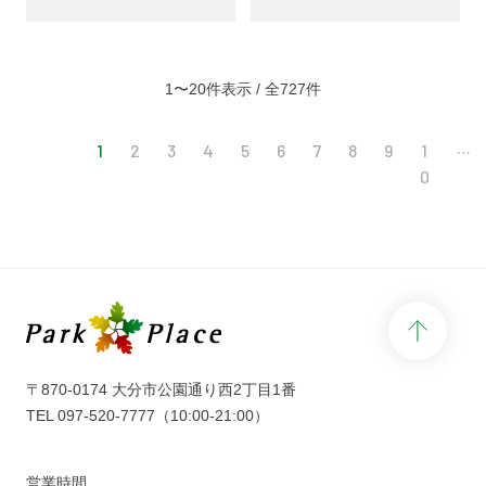
JINS「美容系レンズ™」に
新作&新色登場！
1〜20件表示 / 全727件
…
1
2
3
4
5
6
7
8
9
1
0
page 
〒870-0174 大分市公園通り西2丁目1番
TEL
097-520-7777
（10:00-21:00）
営業時間