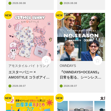
2026.08.08
2026.08.08
NEW
NEW
アモスタイル バイ トリンプ
OWNDAYS
エスターバニー ×
『OWNDAYS×OCEANS』
AMOSTYLE コラボアイテ
日常を彩る、シーンレスな
ム発売中✨
アイウェアコレクション
2026.08.07
2026.08.07
NEW
NEW