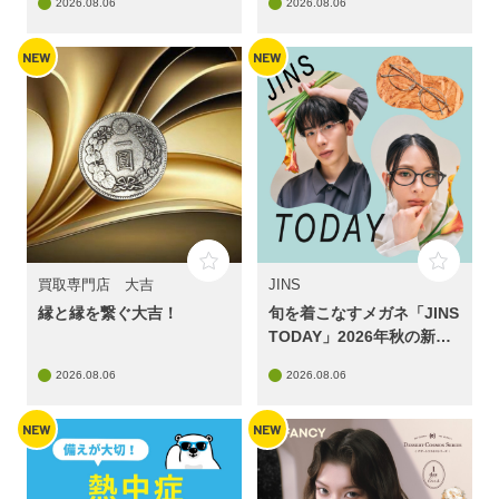
2026.08.06
2026.08.06
1弾はUV&ブルーライトカ
ットレンズが10%OFF
NEW
NEW
買取専門店 大吉
JINS
縁と縁を繋ぐ大吉！
旬を着こなすメガネ「JINS
TODAY」2026年秋の新作
発売！
2026.08.06
2026.08.06
NEW
NEW