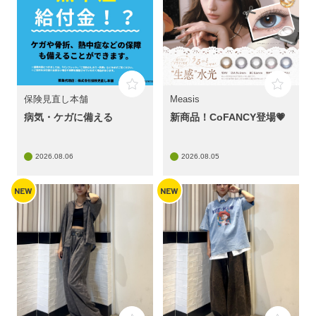
保険見直し本舗
Measis
病気・ケガに備える
新商品！CoFANCY登場💗
2026.08.06
2026.08.05
NEW
NEW