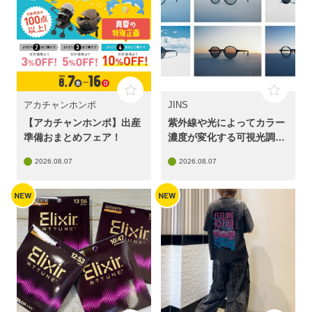
アカチャンホンポ
JINS
【アカチャンホンポ】出産
紫外線や光によってカラー
準備おまとめフェア！
濃度が変化する可視光調光
レンズ20%OFF開催中！
2026.08.07
2026.08.07
NEW
NEW