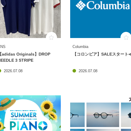
CNS
Columbia
【adidas Originals】DROP
【コロンビア】SALEスタート
NEEDLE 3 STRIPE
2026.07.08
2026.07.08