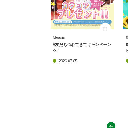
Measis
#友だちつれてきてキャンペーン
✧˖°
2026.07.05
prev