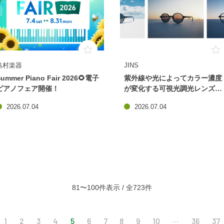
島村楽器
JINS
Summer Piano Fair 2026🌻電子
紫外線や光によってカラー濃度
ピアノフェア開催！
が変化する可視光調光レンズ
20%OFF開催中！
2026.07.04
2026.07.04
81〜100件表示 / 全723件
…
1
2
3
4
5
6
7
8
9
10
36
37