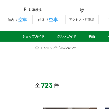
駐車状況
空車
空車
アクセス・駐車場
館内
館外
ショップガイド
グルメガイド
映画
ショップからのお知らせ
723
全
件