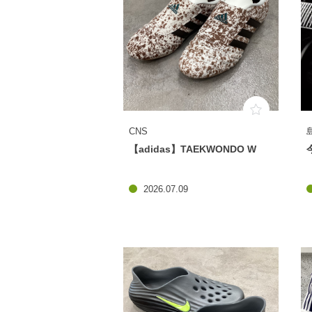
CNS
【adidas】TAEKWONDO W
2026.07.09