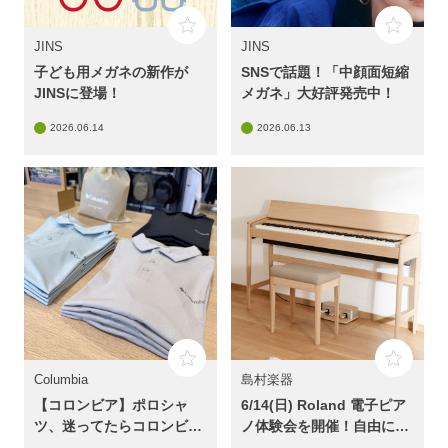
JINS
JINS
子ども用メガネの新作が
SNSで話題！「中顔面短縮
JINSに登場！
メガネ」大好評発売中！
2026.06.14
2026.06.13
Columbia
島村楽器
【コロンビア】ポロシャ
6/14(日) Roland 電子ピア
ツ、迷ってたらコロンビ
ノ体験会を開催！自由に弾
ア！
き比べできるイベントです