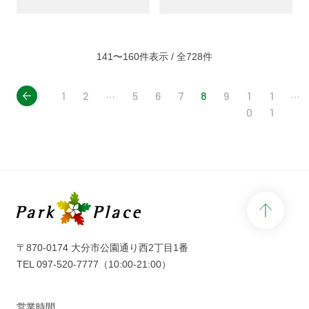
141〜160件表示 / 全728件
rev
…
…
1
2
5
6
7
8
9
1
1
0
1
page 
〒870-0174 大分市公園通り西2丁目1番
TEL
097-520-7777
（10:00-21:00）
営業時間