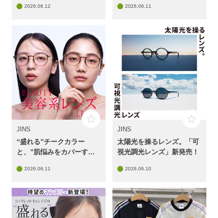
2026.06.12
2026.06.11
♪
JINS
JINS
“盛れる”チークカラー
太陽光を操るレンズ。「可
と、”肌悩みをカバーす
視光調光レンズ」新発売！
る”コンシーラーカラー
2026.06.11
2026.06.10
JINS「美容系レンズ™」に
新作&新色登場！