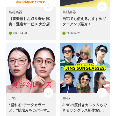
島村楽器
島村楽器
【管楽器】お取り寄せ 試
自宅でも使えるおすすめギ
奏・選定サービス 大分店で
ターアンプ紹介！
実施中！
2026.04.28
2026.04.25
JINS
JINS
“盛れる”チークカラー
JINSの度付きカスタムもで
と、”肌悩みをカバーす
きるサングラス新作3/5発
る”コンシーラーカラー
売！