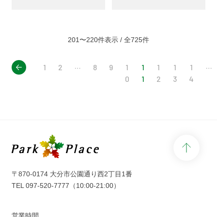
201〜220件表示 / 全725件
rev
…
…
1
2
8
9
1
1
1
1
1
0
1
2
3
4
page 
〒870-0174 大分市公園通り西2丁目1番
TEL
097-520-7777
（10:00-21:00）
営業時間