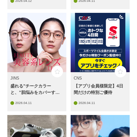
2026.04.12
2026.04.11
JINS
CNS
盛れる”チークカラー
【アプリ会員様限定】4日
と、”肌悩みをカバーす
間だけの特別ご優待
る”コンシーラーカラー
2026.04.11
2026.04.11
JINS「美容系レンズ™」に
新作&新色登場！