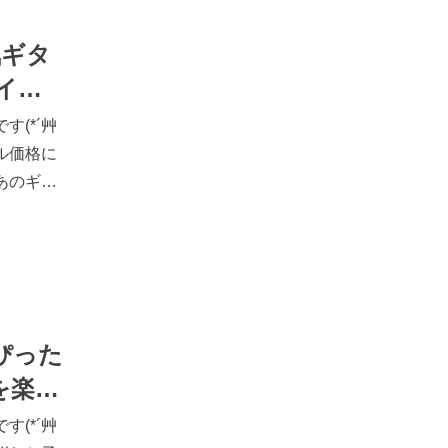
気ギタ
イ
キ】
(*´艸
ル価格に
あのギタ
よ！
｜人気ギター
/oita/arti
6試奏するこ
にスタッ
ぴった
を楽し
(*´艸