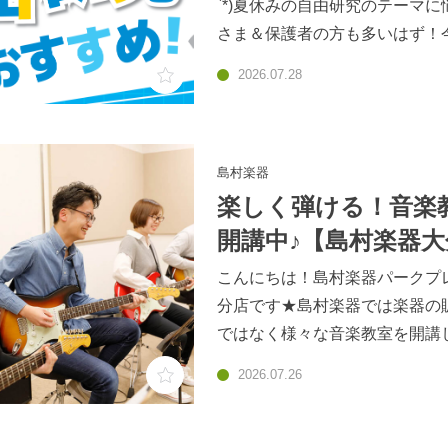
`*)夏休みの自由研究のテーマに
さま＆保護者の方も多いはず！
「音」や「音楽」をテーマに、
2026.07.28
「楽器」を使って楽しみながら
ませんか？音・工作・探究を楽
ネタ6選
♪https://www.shimamura.co.jp/sh
島村楽器
ticle/product/20250710/190
楽しく弾ける！音楽
さが両立するテーマが勢ぞろい
開講中♪【島村楽器大
頭または島村楽器オンラインス
店】
こんにちは！島村楽器パークプ
販売中ですので、ぜひチェック
分店です★島村楽器では楽器の
くださいね♪
ではなく様々な音楽教室を開講
す！楽器初心者の方はもちろん
2026.07.26
でも大歓迎！！島村楽器の音楽
「この曲を弾けるようになりた
「コードを覚えたい！」などな