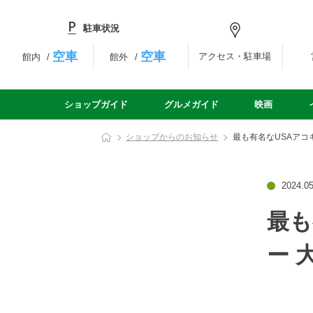
駐車状況
空車
空車
アクセス・駐車場
館内
館外
ショップガイド
グルメガイド
映画
ショップからのお知らせ
最も有名なUSAアコギ
2024.05
最も
ー 