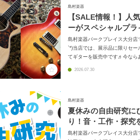
島村楽器
【SALE情報！】人
ーがスペシャルプラ
ス！【アコギ・エレ
島村楽器パークプレイス大分店です
`*)当店では、展示品に限りセー
てギターを販売中です♬今なら
ーがお手頃価格になっています
2026.07.30
(((o(*ﾟ▽ﾟ*)o)))夏のSALE！
がスペシャルプライスで登場！
https://www.shimamura.co.jp/shop
cle/product/20250815/1916
島村楽器
とも出来ますので、ぜひお気軽
夏休みの自由研究に
フまでお声掛けください♪
り！音・工作・探究
む楽器ネタ6選♪
島村楽器パークプレイス大分店です