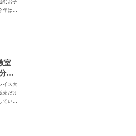
悩むお子
今年は
身近な
学んでみ
しむ楽器
op/oita/ar
05学び＋楽し
教室
です！店
分
トアでも
レイス大
してみて
販売だけ
していま
、経験者
教室は
い！」
ど生徒様