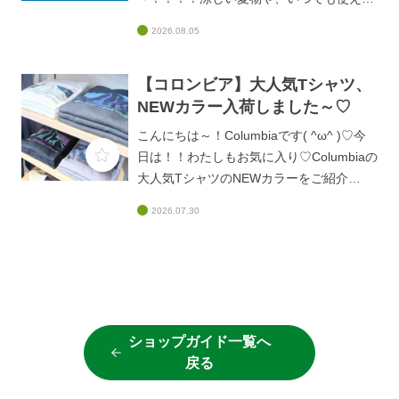
デイバッグなどなど、、、、普段なかなか
2026.08.05
セールにならないブラックレーベルから
も、、、👀✨セール商品は、なくなり次第
【コロンビア】大人気Tシャツ、
終了となります！！！！お取り寄せが難し
いものもありますのでお早めに！！皆様の
NEWカラー入荷しました～♡
ご来店、お待ちしております♡
こんにちは～！Columbiaです( ^ω^ )♡今
日は！！わたしもお気に入り♡Columbiaの
大人気TシャツのNEWカラーをご紹介
(#^^#)新しく4色が登場しており、ビビッ
2026.07.30
ド系のカラーもあってめちゃくちゃ目を引
く配色、、、(@_@)しっかり生地でありな
がら、さらっとした肌触りなので！！！夏
も秋も、ずーっと着れちゃいます♫大人気
アイテムなので、なくなるまえにGETしち
ゃいましょう～( ^ω^ )みなさまのご来店、
ショップガイド一覧へ
お待ちしております♡
戻る