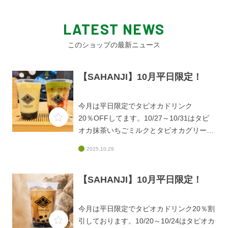
LATEST NEWS
このショップの最新ニュース
【SAHANJI】10月平日限定！
今月は平日限定でタピオカドリンク
20％OFFしてます。10/27～10/31はタピ
オカ抹茶いちごミルクとタピオカグリーン
ミルクティー！全サイズ、ホットも対象で
2025.10.29
す。抹茶いちごミルクは、ゴロゴロいちご
ソースに「天空の抹茶」を惜しみなく使用
【SAHANJI】10月平日限定！
した抹茶クリームをトッピング！グリーン
ミルクティーはさっぱりとした口当たりで
とても飲みやすいです。ホットもおススメ
今月は平日限定でタピオカドリンク20％割
です！この機会に是非お試しください。ご
引しております。10/20～10/24はタピオカ