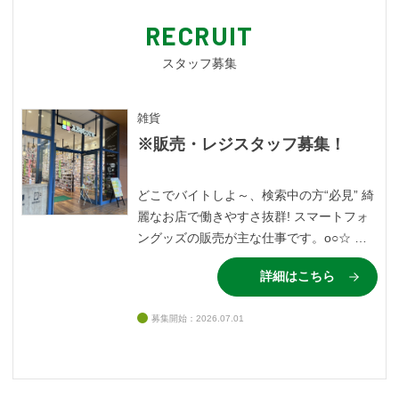
RECRUIT
スタッフ募集
雑貨
※販売・レジスタッフ募集！
どこでバイトしよ～、検索中の方“必見” 綺
麗なお店で働きやすさ抜群! スマートフォ
ングッズの販売が主な仕事です。o○☆ 専
門知識も一切必要なし(｡･ ω<)ゞ 社割でお
詳細はこちら
得に購入も◎ 未経験の方もお気軽にご応募
ください☆ ネイルやピアス、おしゃれ自由
募集開始：2026.07.01
☆彡