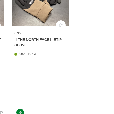
CNS
T
【THE NORTH FACE】 ​ETIP
GLOVE
2025.12.19
next
37