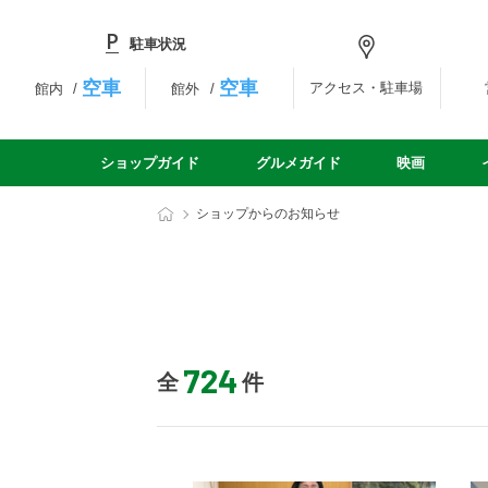
駐車状況
空車
空車
アクセス・駐車場
館内
館外
ショップガイド
グルメガイド
映画
ショップからのお知らせ
724
全
件