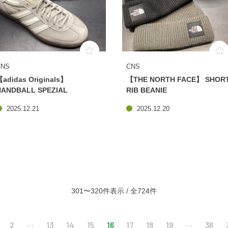
CNS
CNS
【adidas Originals】
【THE NORTH FACE】 ​SHOR
HANDBALL SPEZIAL
RIB BEANIE
2025.12.21
2025.12.20
301〜320件表示 / 全724件
…
…
2
13
14
15
16
17
18
19
36