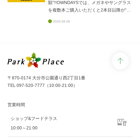
額”!!OWNDAYSでは、メガネやサングラス
おすすめのレンズです。この機会にぜひ、
を複数本ご購入いただくと2本目以降が“半
日常使いのメガネにプラスしてみません
額”になる「みんなメガネ割」を開催しま
か?皆様のご来店を心よりお待ちしており
2026.08.06
す!ご家族、ご友人、恋人同士で。もちろ
ます!
ん、おひとりの大人買いも大歓迎!「仕事用
と休日用で使い分けたい」「あの人と一緒
にお揃いにしたい」そんなひとつひとつの
想いに寄り添う、上質なラインアップを取
page 
り揃えています。この機会に「みんなでメ
ガネ」を楽しんでみてはいかがでしょう
か?皆様のご来店を心よりお待ちしており
〒870-0174 大分市公園通り西2丁目1番
ます!期間:2026年8月6日(木)〜2026年8月
TEL
097-520-7777
（10:00-21:00）
31日(月)
営業時間
ショップ&フードテラス
10:00～21:00