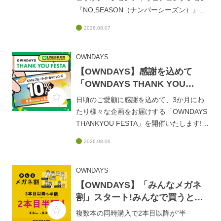
『NO,SEASON（ナンバーシーズン）』が
本日発売！「GEAR」「Biz」「JOG」
2026.08.07
「Hi!」の4つのテーマを軸に、仕事もプラ
イベートも、アクティブなシーンも、日常
のあらゆる場面を横断するコレクションで
OWNDAYS
す。季節を問わず着用できるサングラスの
【OWNDAYS】感謝を込めて
新たなあり方を提案し、それぞれのシーン
「OWNDAYS THANK YOU
に合わせて異なる表情を楽しめるラインア
FESTA」スタート!第1弾はUV&
日頃のご愛顧に感謝を込めて、3か月にわ
ップとなっています。これからの季節、シ
ブルーライトカットレンズが
たり様々な企画をお届けする「OWNDAYS
ーンレスに使えるサングラスをお探しの方
10%OFF
THANKYOU FESTA」を開催いたします!公
は、ぜひ店頭でチェックしてみてくださ
式LINEのお友達登録・会員連携(当日登録
い！
2026.08.06
もOK!)をいただくだけでご利用いただける
お得な企画です。その第1弾として、目に
やさしい人気のオプションレンズ
OWNDAYS
「UV&amp;ブルーライトカットレンズ」を
【OWNDAYS】「みんなメガネ
期間限定で10%OFFでご用意。紫外線やブ
割」スタート!みんなで買うとも
ルーライトが気になる方はもちろん、パソ
っとお得に。
複数本の同時購入で2本目以降が“半
コンやスマートフォンを長時間使う方にも