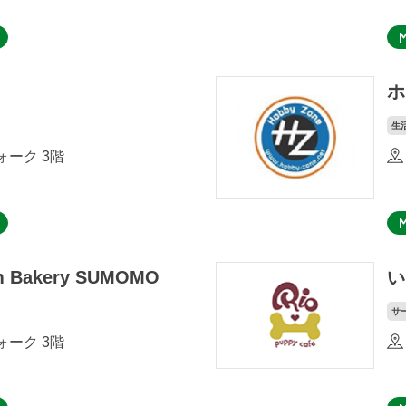
ホ
生
ーク 3階
m Bakery SUMOMO
い
サ
ーク 3階