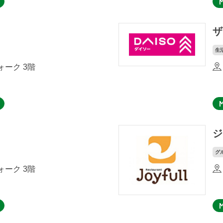
ザ
生
ーク 3階
ジ
グ
ーク 3階