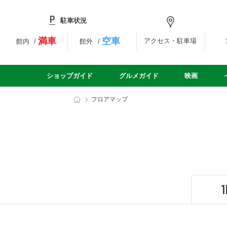
駐車状況
満車
空車
アクセス・駐車場
館内
館外
ショップガイド
グルメガイド
映画
フロアマップ
1