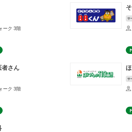
そ
サ
ーク 3階
医者さん
ほ
サ
ーク 3階
科