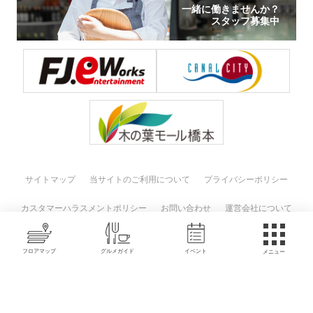
一緒に働きませんか？
スタッフ募集中
サイトマップ
当サイトのご利用について
プライバシーポリシー
カスタマーハラスメントポリシー
お問い合わせ
運営会社について
© PARK PLACE OITA All Rights Reserved.
フロアマップ
グルメガイド
イベント
メニュー
イベント・キャンペーン