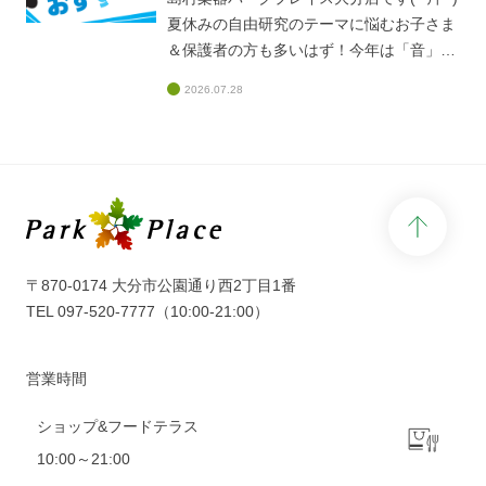
夏休みの自由研究のテーマに悩むお子さま
＆保護者の方も多いはず！今年は「音」や
「音楽」をテーマに、身近な「楽器」を使
2026.07.28
って楽しみながら学んでみませんか？音・
工作・探究を楽しむ楽器ネタ6選
♪https://www.shimamura.co.jp/shop/oita/ar
ticle/product/20250710/19005学び＋楽し
さが両立するテーマが勢ぞろいです！店頭
page 
または島村楽器オンラインストアでも販売
中ですので、ぜひチェックしてみてくださ
いね♪
〒870-0174 大分市公園通り西2丁目1番
TEL
097-520-7777
（10:00-21:00）
営業時間
ショップ&フードテラス
10:00～21:00