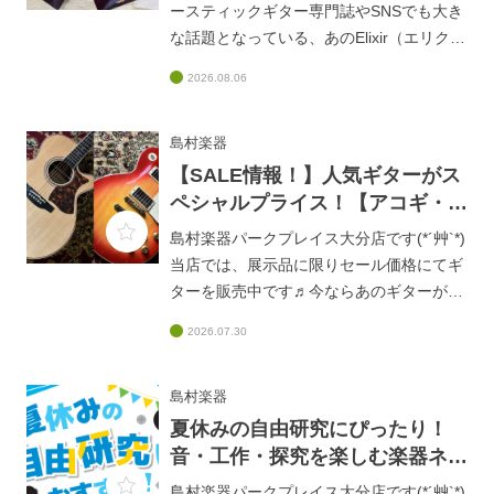
ースティックギター専門誌やSNSでも大き
な話題となっている、あのElixir（エリクサ
ー）の超強力なニューフェイスアコギ弦
2026.08.06
『ATTUNE（アチューン）フォスファーブ
ロンズ』をご存知でしょうか？✨大分店
WEBでは、この革新的なアコギ弦
島村楽器
「ATTUNE」をご紹介中です✨■「音が暗
【SALE情報！】人気ギターがス
い・滑る」はもう古い！Elixir最新アコギ弦
ペシャルプライス！【アコギ・エ
「ATTUNE」が、コーティング弦の常識を
レキ】
島村楽器パークプレイス大分店です(*´艸`*)
覆す！
当店では、展示品に限りセール価格にてギ
https://www.shimamura.co.jp/shop/oita/arti
ターを販売中です♬今ならあのギターがお
cle/product/20260806/20795オンラインス
手頃価格になっていますよ！(((o(*ﾟ▽ﾟ
トアからもご注文いただけますので、ぜひ
2026.07.30
*)o)))夏のSALE！｜人気ギターがスペシャ
ご覧ください！！！
ルプライスで登場！
https://www.shimamura.co.jp/shop/oita/arti
島村楽器
cle/product/20250815/19166試奏すること
夏休みの自由研究にぴったり！
も出来ますので、ぜひお気軽にスタッフま
音・工作・探究を楽しむ楽器ネタ
でお声掛けください♪
6選♪
島村楽器パークプレイス大分店です(*´艸`*)