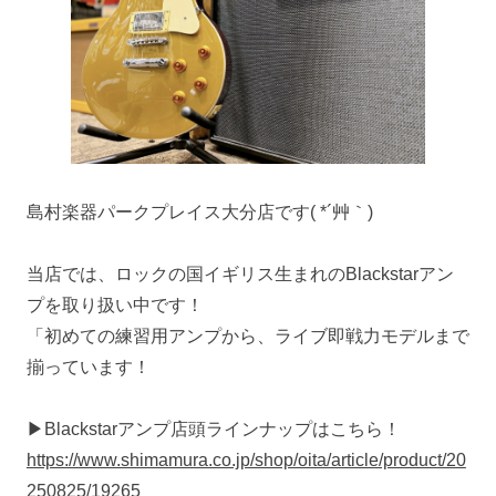
島村楽器パークプレイス大分店です( *´艸｀)
当店では、ロックの国イギリス生まれのBlackstarアン
プを取り扱い中です！
「初めての練習用アンプから、ライブ即戦力モデルまで
揃っています！
▶Blackstarアンプ店頭ラインナップはこちら！
https://www.shimamura.co.jp/shop/oita/article/product/20
250825/19265