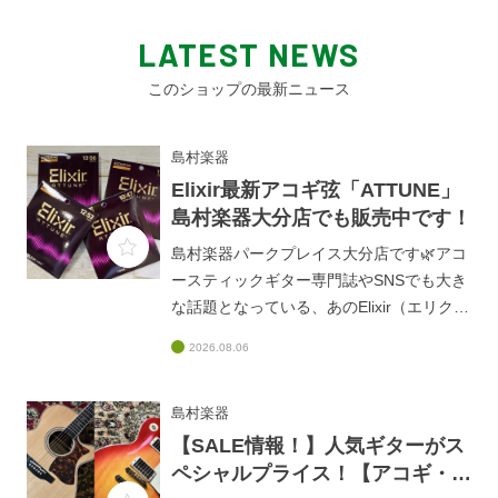
LATEST NEWS
このショップの最新ニュース
島村楽器
Elixir最新アコギ弦「ATTUNE」
島村楽器大分店でも販売中です！
島村楽器パークプレイス大分店です🌿アコ
ースティックギター専門誌やSNSでも大き
な話題となっている、あのElixir（エリクサ
ー）の超強力なニューフェイスアコギ弦
2026.08.06
『ATTUNE（アチューン）フォスファーブ
ロンズ』をご存知でしょうか？✨大分店
WEBでは、この革新的なアコギ弦
島村楽器
「ATTUNE」をご紹介中です✨■「音が暗
【SALE情報！】人気ギターがス
い・滑る」はもう古い！Elixir最新アコギ弦
ペシャルプライス！【アコギ・エ
「ATTUNE」が、コーティング弦の常識を