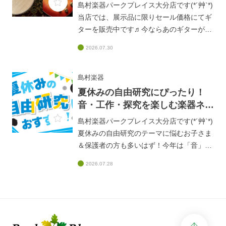
レキ】
島村楽器パークプレイス大分店です(*´艸`*)
覆す！
当店では、展示品に限りセール価格にてギ
https://www.shimamura.co.jp/shop/oita/arti
ターを販売中です♬今ならあのギターがお
cle/product/20260806/20795オンラインス
手頃価格になっていますよ！(((o(*ﾟ▽ﾟ
トアからもご注文いただけますので、ぜひ
2026.07.30
*)o)))夏のSALE！｜人気ギターがスペシャ
ご覧ください！！！
ルプライスで登場！
https://www.shimamura.co.jp/shop/oita/arti
島村楽器
cle/product/20250815/19166試奏すること
夏休みの自由研究にぴったり！
も出来ますので、ぜひお気軽にスタッフま
音・工作・探究を楽しむ楽器ネタ
でお声掛けください♪
6選♪
島村楽器パークプレイス大分店です(*´艸`*)
夏休みの自由研究のテーマに悩むお子さま
＆保護者の方も多いはず！今年は「音」や
「音楽」をテーマに、身近な「楽器」を使
2026.07.28
って楽しみながら学んでみませんか？音・
工作・探究を楽しむ楽器ネタ6選
♪https://www.shimamura.co.jp/shop/oita/ar
ticle/product/20250710/19005学び＋楽し
さが両立するテーマが勢ぞろいです！店頭
page 