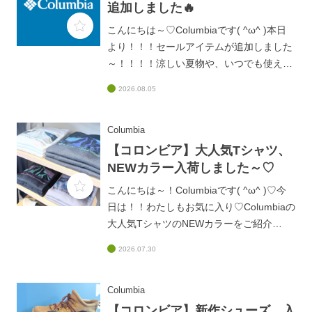
追加しました🔥
こんにちは～♡Columbiaです( ^ω^ )本日
より！！！セールアイテムが追加しました
～！！！！涼しい夏物や、いつでも使える
デイバッグなどなど、、、、普段なかなか
2026.08.05
セールにならないブラックレーベルから
も、、、👀✨セール商品は、なくなり次第
終了となります！！！！お取り寄せが難し
Columbia
いものもありますのでお早めに！！皆様の
【コロンビア】大人気Tシャツ、
ご来店、お待ちしております♡
NEWカラー入荷しました～♡
こんにちは～！Columbiaです( ^ω^ )♡今
日は！！わたしもお気に入り♡Columbiaの
大人気TシャツのNEWカラーをご紹介
(#^^#)新しく4色が登場しており、ビビッ
2026.07.30
ド系のカラーもあってめちゃくちゃ目を引
く配色、、、(@_@)しっかり生地でありな
がら、さらっとした肌触りなので！！！夏
Columbia
も秋も、ずーっと着れちゃいます♫大人気
【コロンビア】新作シューズ、入