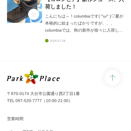
アイテムなので、なくなるまえにGETしち
荷しました！
ゃいましょう～( ^ω^ )みなさまのご来店、
こんにちは～！columbiaです( ^ω^ )♡夏が
お待ちしております♡
本格的に始まったばかりですが、、、
columbiaでは、秋の新作が徐々に入荷して
おります、、♡早い、、(@_@)今日ご紹介
2026.07.28
するのは、新作シューズ!(^^)!みなさま、以
前columbiaのド定番だった「919」シリー
ズをご存じですか、、？？？あまりにも人
気が高すぎて、生産終了して何年も経った
現在でもお問い合わせがあるくらい、、！
page 
こちらの新作は、まさに「919」シリーズ
を感じさせるようなフォルムとなっており
ます♡トレッキングシューズをライフスタ
〒870-0174 大分市公園通り西2丁目1番
イル仕様にしたデザインで丸みと柔らかさ
TEL
097-520-7777
（10:00-21:00）
を感じさせてくれます(#^^#)クッション性
もバッチリなので、秋のハイキングなどに
営業時間
もお勧めです♡ブーツよりも軽いので、秋
冬コーデにも大活躍間違いなし！！！本シ