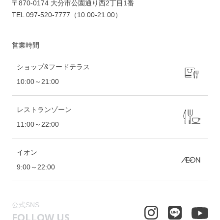
ます♡トレッキングシューズをライフスタ
〒870-0174 大分市公園通り西2丁目1番
イル仕様にしたデザインで丸みと柔らかさ
TEL
097-520-7777
（10:00-21:00）
を感じさせてくれます(#^^#)クッション性
もバッチリなので、秋のハイキングなどに
営業時間
もお勧めです♡ブーツよりも軽いので、秋
冬コーデにも大活躍間違いなし！！！本シ
ショップ&フードテラス
ーズンに入ると完売サイズもでてきますの
10:00～21:00
で！！！気になる方は、お早めに見に来て
ください♫皆様のご来店、お待ちしており
ます～( ^ω^ )
レストランゾーン
11:00～22:00
イオン
9:00～22:00
公式SNS
FOLLOW US