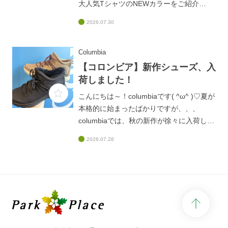
大人気TシャツのNEWカラーをご紹介
(#^^#)新しく4色が登場しており、ビビッ
2026.07.30
ド系のカラーもあってめちゃくちゃ目を引
く配色、、、(@_@)しっかり生地でありな
がら、さらっとした肌触りなので！！！夏
Columbia
も秋も、ずーっと着れちゃいます♫大人気
【コロンビア】新作シューズ、入
アイテムなので、なくなるまえにGETしち
荷しました！
ゃいましょう～( ^ω^ )みなさまのご来店、
こんにちは～！columbiaです( ^ω^ )♡夏が
お待ちしております♡
本格的に始まったばかりですが、、、
columbiaでは、秋の新作が徐々に入荷して
おります、、♡早い、、(@_@)今日ご紹介
2026.07.28
するのは、新作シューズ!(^^)!みなさま、以
前columbiaのド定番だった「919」シリー
ズをご存じですか、、？？？あまりにも人
気が高すぎて、生産終了して何年も経った
現在でもお問い合わせがあるくらい、、！
page 
こちらの新作は、まさに「919」シリーズ
を感じさせるようなフォルムとなっており