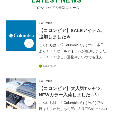
このショップの最新ニュース
Columbia
【コロンビア】SALEアイテム、
追加しました🔥
こんにちは～♡Columbiaです( ^ω^ )本日
より！！！セールアイテムが追加しました
～！！！！涼しい夏物や、いつでも使える
デイバッグなどなど、、、、普段なかなか
2026.08.05
セールにならないブラックレーベルから
も、、、👀✨セール商品は、なくなり次第
終了となります！！！！お取り寄せが難し
Columbia
いものもありますのでお早めに！！皆様の
【コロンビア】大人気Tシャツ、
ご来店、お待ちしております♡
NEWカラー入荷しました～♡
こんにちは～！Columbiaです( ^ω^ )♡今
日は！！わたしもお気に入り♡Columbiaの