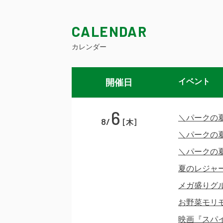
CALENDAR
カレンダー
開催日
イベント
6
＼パークの
8/
[木]
＼パークの
＼パークの
夏のレジャ
メガ盛りグ
お野菜モリ
映画『スパ