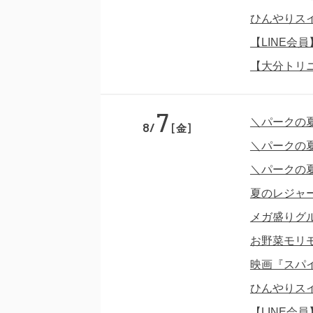
ひんやりス
【LINE会
【大分トリ
7
＼パークの
8/
[金]
＼パークの
＼パークの
夏のレジャ
メガ盛りグ
お野菜モリ
映画『スパ
ひんやりス
【LINE会