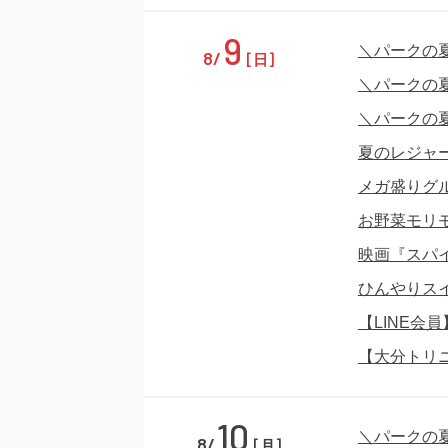
9
＼パークの
8/
[日]
＼パークの
＼パークの
夏のレジャ
メガ盛りグ
お野菜モリ
映画『スパ
ひんやりス
【LINE会
【大分トリ
10
＼パークの
8/
[月]