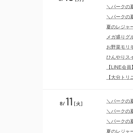
＼パークの
＼パークの
夏のレジャ
メガ盛りグ
お野菜モリ
ひんやりス
【LINE会
【大分トリ
11
＼パークの
8/
[火]
＼パークの
＼パークの
夏のレジャ