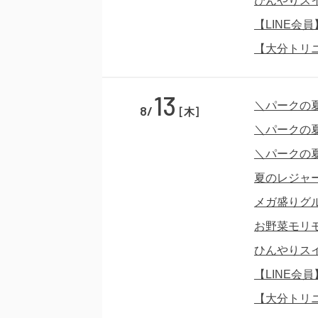
ひんやりス
【LINE会
【大分トリ
13
＼パークの
8/
[木]
＼パークの
＼パークの
夏のレジャ
メガ盛りグ
お野菜モリ
ひんやりス
【LINE会
【大分トリ