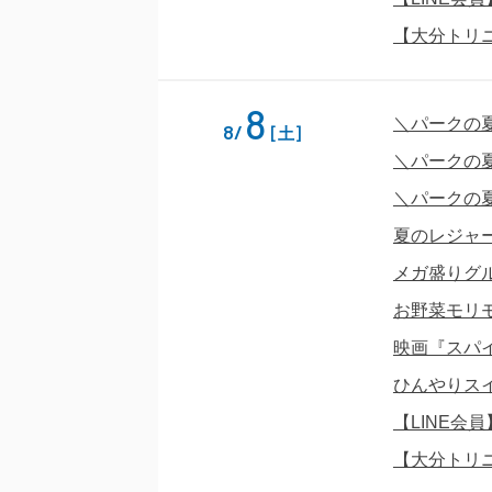
【大分トリ
8
＼パークの
8/
[土]
＼パークの
＼パークの
夏のレジャ
メガ盛りグ
お野菜モリ
映画『スパ
ひんやりス
【LINE会
【大分トリ