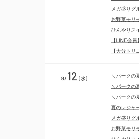
メガ盛りグ
お野菜モリ
ひんやりス
【LINE会
【大分トリ
12
＼パークの
8/
[水]
＼パークの
＼パークの
夏のレジャ
メガ盛りグ
お野菜モリ