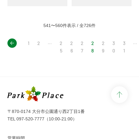
541〜560件表示 / 全726件
rev
…
…
1
2
2
2
2
2
2
3
3
5
6
7
8
9
0
1
page 
〒870-0174 大分市公園通り西2丁目1番
TEL
097-520-7777
（10:00-21:00）
営業時間