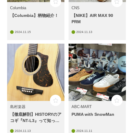
Columbia
CNS
【Columbia】柄物紹介！
【NIKE】AIR MAX 90
PRM
2024.11.15
2024.11.13
島村楽器
ABC-MART
【徹底解剖】HISTORYのア
PUMA with SnowMan
コギ『NT-L3』って知って
る？【レポート】
2024.11.13
2024.11.11