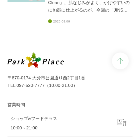
なく変更・終了させていただく場合がござ
Clean」。肌なじみがよく、かけやすいの
います。
に旬顔に仕上がるのが、今回の「JINS
TODAY」新作の特徴。品のよさとクリア
2026.08.06
な透明感を感じる、ヌーディな色合いやミ
ニマルなデザイン、知的なディテールが魅
力です。あなたらしく旬を楽しめる一本
を、ぜひ店頭で見つけてください。
page 
〒870-0174 大分市公園通り西2丁目1番
TEL
097-520-7777
（10:00-21:00）
営業時間
ショップ&フードテラス
10:00～21:00