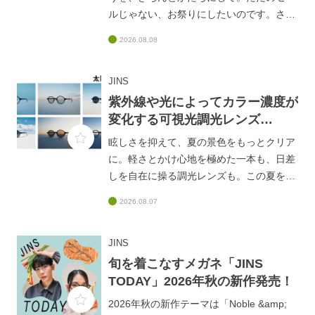
ルじゃない、お祭りにしたいのです。さ
あ、ごいっしょに。max55%OFFのJINS
2026.08.08
25TH SALE開催中！100種類以上のメガネ
やサングラスを特別プライスでご用意しま
した。
JINS
https://www.jins.com/jp/campaign/25thmat
紫外線や光によってカラー濃度が
suri ■注意事項・本品はセール扱いのため
変化する可視光調光レンズ
「フレーム保証」の対象外です。・キャン
20%OFF開催中！
眩しさを抑えて、夏の景色をもっとクリア
ペーン対象商品は売り切れ次第終了となり
に。軽さとかけ心地を極めた一本も、日差
ます。・Snow Peakセール品は、まとめ買
しを自在に操る調光レンズも。この夏をこ
い・福袋優待の対象外です。・お選びのレ
の季節をもっと楽しむ一本が、きっと見つ
ンズによって追加料金がかかります。・店
2026.08.07
かる。紫外線と目に見える光でも色が変化
舗では、まとめ買い、2026福袋「1年間使
する可視光調光レンズが20%OFF！詳細は
える優待」、レンズキャンペーンとの併用
こちら
JINS
は可能ですが、その他一切の値引きやキャ
https://www.jins.com/jp/topics_detail.html?
旬を着こなすメガネ「JINS
ンペーンとの併用はできません。・対象商
info_id=1229
TODAY」2026年秋の新作発売！
品は店舗・オンラインショップで異なる場
合がございます。・本キャンペーンは予告
2026年秋の新作テーマは「Noble &amp;