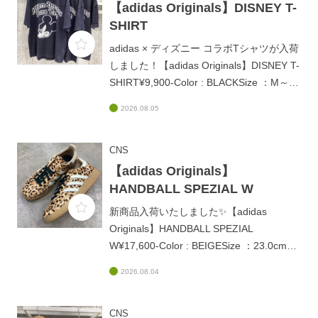
【adidas Originals】DISNEY T-
SHIRT
adidas × ディズニー コラボTシャツが入荷
しました！【adidas Originals】DISNEY T-
SHIRT¥9,900-Color : BLACKSize ：M～XL
アディダスのスポーティーなデザインにプ
2026.08.05
レイフルなディズニーキャラクターのグラ
フィックが映えるキュートな一着♪肌触り
の良い柔らかいコットン素材。ご自分用と
CNS
してはもちろん、ギフトやプレゼントにも
【adidas Originals】
大変喜ばれるおすすめアイテムです！是
HANDBALL SPEZIAL W
非、店頭にてお待ちしております✨
新商品入荷いたしました✨【adidas
Originals】HANDBALL SPEZIAL
W¥17,600-Color : BEIGESize ：23.0cm～
25.0cmやわらかなスエード地に上品なレ
2026.08.04
オパード柄をのせた大人のカジュアルスタ
イルにぴったりな一足。サイドのスリース
トライプスやシューレースにあしらわれた
CNS