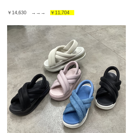
￥14,630 →→→
￥11,704