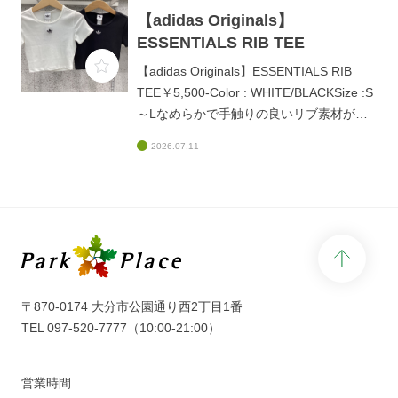
深みのあるグリーンがアクセントになり、
【adidas Originals】
足元からおしゃれを格上げしてくれます。
ESSENTIALS RIB TEE
デニムやカーゴパンツと合わせたカジュア
【adidas Originals】ESSENTIALS RIB
ルコーデはもちろんシックなスラックスや
TEE￥5,500-Color : WHITE/BLACKSize :S
スカートのハズシアイテムとしても大活
～Lなめらかで手触りの良いリブ素材が体
躍！是非店頭にてお待ちしております✨
に心地よくフィットし、女性らしいすっき
2026.07.11
りとしたシルエットを演出。胸元の控えめ
なロゴが上品なアクセントになっていま
す。ワイドデニムやトラックパンツと合わ
せたストリートスタイルからきれいめなス
ラックスやロングスカートと合わせたモー
page 
ドな着こなしまで、どんなボトムスとも相
性抜群✨是非、店頭にてお待ちしておりま
す。
〒870-0174 大分市公園通り西2丁目1番
TEL
097-520-7777
（10:00-21:00）
営業時間