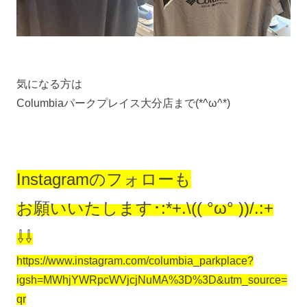
気になる方は
Columbiaパークプレイス大分店まで(*^ω^*)
Instagramのフォローも
お願いいたします･:*+.\(( °ω° ))/.:+
⇩⇩
https://www.instagram.com/columbia_parkplace?
igsh=MWhjYWRpcWVjcjNuMA%3D%3D&utm_source=
qr