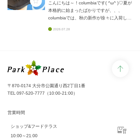
こんにちは～！columbiaです( ^ω^ )♡夏が
お待ちしております♡
本格的に始まったばかりですが、、、
columbiaでは、秋の新作が徐々に入荷して
おります、、♡早い、、(@_@)今日ご紹介
2026.07.28
するのは、新作シューズ!(^^)!みなさま、以
前columbiaのド定番だった「919」シリー
ズをご存じですか、、？？？あまりにも人
気が高すぎて、生産終了して何年も経った
現在でもお問い合わせがあるくらい、、！
page 
こちらの新作は、まさに「919」シリーズ
を感じさせるようなフォルムとなっており
ます♡トレッキングシューズをライフスタ
〒870-0174 大分市公園通り西2丁目1番
イル仕様にしたデザインで丸みと柔らかさ
TEL
097-520-7777
（10:00-21:00）
を感じさせてくれます(#^^#)クッション性
もバッチリなので、秋のハイキングなどに
営業時間
もお勧めです♡ブーツよりも軽いので、秋
冬コーデにも大活躍間違いなし！！！本シ
ショップ&フードテラス
ーズンに入ると完売サイズもでてきますの
10:00～21:00
で！！！気になる方は、お早めに見に来て