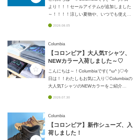
より！！！セールアイテムが追加しました
～！！！！涼しい夏物や、いつでも使える
デイバッグなどなど、、、、普段なかなか
2026.08.05
セールにならないブラックレーベルから
も、、、👀✨セール商品は、なくなり次第
終了となります！！！！お取り寄せが難し
Columbia
いものもありますのでお早めに！！皆様の
【コロンビア】大人気Tシャツ、
ご来店、お待ちしております♡
NEWカラー入荷しました～♡
こんにちは～！Columbiaです( ^ω^ )♡今
日は！！わたしもお気に入り♡Columbiaの
大人気TシャツのNEWカラーをご紹介
(#^^#)新しく4色が登場しており、ビビッ
2026.07.30
ド系のカラーもあってめちゃくちゃ目を引
く配色、、、(@_@)しっかり生地でありな
がら、さらっとした肌触りなので！！！夏
Columbia
も秋も、ずーっと着れちゃいます♫大人気
【コロンビア】新作シューズ、入
アイテムなので、なくなるまえにGETしち
荷しました！
ゃいましょう～( ^ω^ )みなさまのご来店、