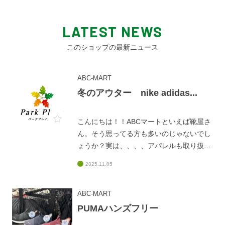
LATEST NEWS
このショップの最新ニュース
ABC-MART
冬のアウター nike adidas...
こんにちは！！ABCマートといえば靴屋さ
ん。そう思ってる方も多いのじゃないでし
ょうか？実は、、、、アパレルも取り扱っ
てるんです！！！！！特に今冬はアウター
2025.11.05
類がとっても豊富！！！人気のボアジャケ
ットやパファージャケットまで色々取り揃
えております！もちろんスタッフから靴に
ABC-MART
合わせたコーディネートを提案させて頂き
PUMAハンズフリー
ますので靴を見に来たついでの方も、がっ