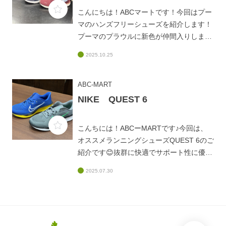
つりアウターを探してらっしゃる方もお気
こんにちは！ABCマートです！今回はプー
軽にお立ち寄りくださいね^^是非ご来店お
マのハンズフリーシューズを紹介します！
待ちしております！！！
プーマのプラウルに新色が仲間入りしまし
た♪秋冬に合わせやすい色味の登場です！
2025.10.25
軽量で脱ぎきしやすいスリッポン構造で快
適な履き心地☆軽量で反発性やクッション
性にも優れています！是非パークプレイス
ABC-MART
大分店にてお試し下さい！皆様のご来店を
NIKE QUEST 6
お待ちしております。
こんちには！ABCーMARTです♪今回は、
オススメランニングシューズQUEST 6のご
紹介です😊抜群に快適でサポート性に優れ
た足中央部のフィットバンドが、距離重ね
2025.07.30
ても安定感をキープ★★★更に、柔らかい
ミッドソールのフォームが足を踏み出すた
び衝撃を吸収します！是非ABCマートパー
クプレイス大分にてお試しくださいませ。