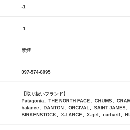
-1
-1
禁煙
097-574-8095
【取り扱いブランド】
Patagonia、THE NORTH FACE、CHUMS、GRAM
balance、DANTON、ORCIVAL、SAINT JAMES、
BIRKENSTOCK、X-LARGE、X-girl、carhartt、H