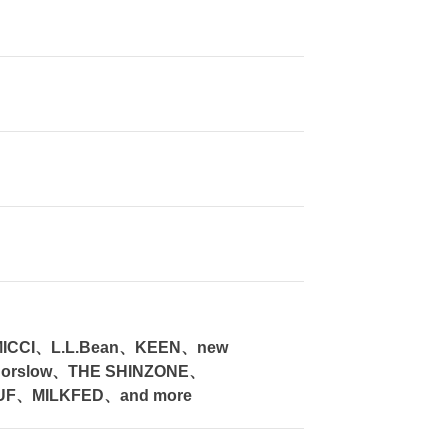
ICCI、L.L.Bean、KEEN、new
orslow、THE SHINZONE、
UF、MILKFED、and more