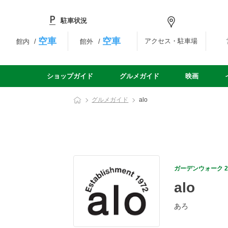
駐車状況
空車
空車
アクセス・駐車場
館内
館外
ショップガイド
グルメガイド
映画
グルメガイド
alo
ガーデンウォーク 
alo
あろ