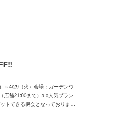
F‼️
26（土）～4/29（火）会場：ガーデンウ
（店舗21:00まで）alo人気ブラン
にゲットできる機会となっておりま
あり！また、日替わり目玉商品やお
来店心よりお待ちしております。